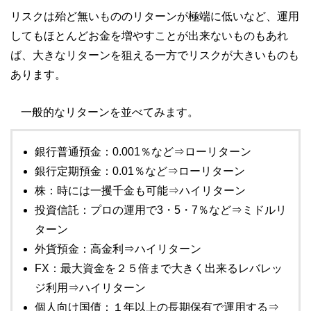
リスクは殆ど無いもののリターンが極端に低いなど、運用
してもほとんどお金を増やすことが出来ないものもあれ
ば、大きなリターンを狙える一方でリスクが大きいものも
あります。
一般的なリターンを並べてみます。
銀行普通預金：0.001％など⇒ローリターン
銀行定期預金：0.01％など⇒ローリターン
株：時には一攫千金も可能⇒ハイリターン
投資信託：プロの運用で3・5・7％など⇒ミドルリ
ターン
外貨預金：高金利⇒ハイリターン
FX：最大資金を２５倍まで大きく出来るレバレッ
ジ利用⇒ハイリターン
個人向け国債：１年以上の長期保有で運用する⇒