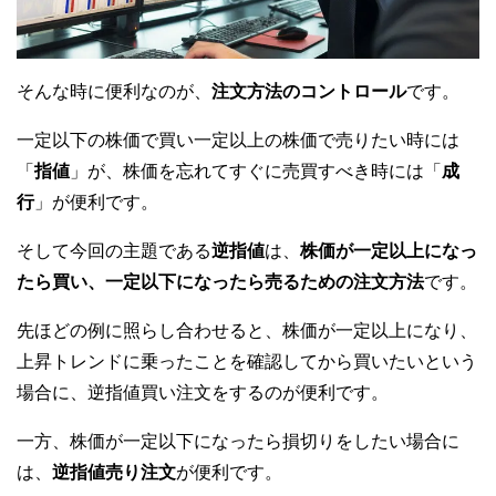
そんな時に便利なのが、
注文方法のコントロール
です。
一定以下の株価で買い一定以上の株価で売りたい時には
「
指値
」が、株価を忘れてすぐに売買すべき時には「
成
行
」が便利です。
そして今回の主題である
逆指値
は、
株価が一定以上になっ
たら買い、一定以下になったら売るための注文方法
です。
先ほどの例に照らし合わせると、株価が一定以上になり、
上昇トレンドに乗ったことを確認してから買いたいという
場合に、逆指値買い注文をするのが便利です。
一方、株価が一定以下になったら損切りをしたい場合に
は、
逆指値売り注文
が便利です。