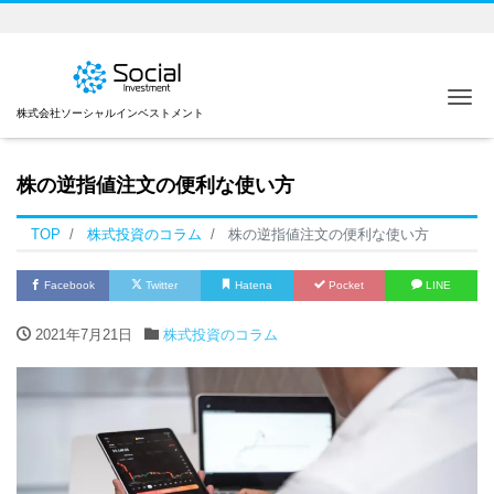
Me
株式会社ソーシャルインベストメント
株の逆指値注文の便利な使い方
TOP
株式投資のコラム
株の逆指値注文の便利な使い方
Facebook
Twitter
Hatena
Pocket
LINE
2021年7月21日
株式投資のコラム