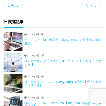
« Prev
Next »
関連記事
2023年5月3日
デイトレード初心者必見！基本のやり方と注意点を徹底
解説
2023年3月29日
株の水平線とは【ゼロから身につける正しい引き方と使
い方 】
2023年3月22日
株でボリンジャーバンド3σを活用する方法【手法が基礎
から学べる】
2023年3月15日
株のトレードルームの作り方【10分で学べる超快適な取