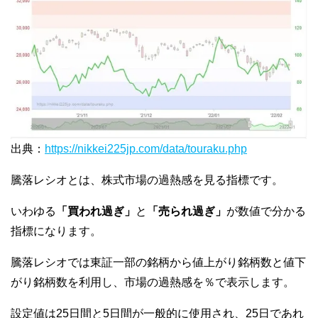
出典：
https://nikkei225jp.com/data/touraku.php
騰落レシオとは、株式市場の過熱感を見る指標です。
いわゆる
「買われ過ぎ」
と
「売られ過ぎ」
が数値で分かる
指標になります。
騰落レシオでは東証一部の銘柄から値上がり銘柄数と値下
がり銘柄数を利用し、市場の過熱感を％で表示します。
設定値は25日間と5日間が一般的に使用され、25日であれ