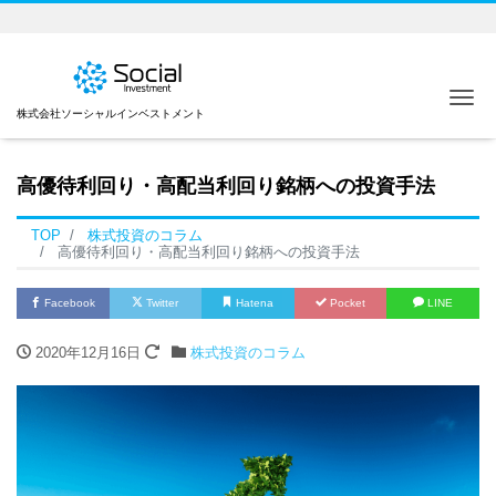
Me
株式会社ソーシャルインベストメント
高優待利回り・高配当利回り銘柄への投資手法
TOP
株式投資のコラム
高優待利回り・高配当利回り銘柄への投資手法
Facebook
Twitter
Hatena
Pocket
LINE
2020年12月16日
株式投資のコラム