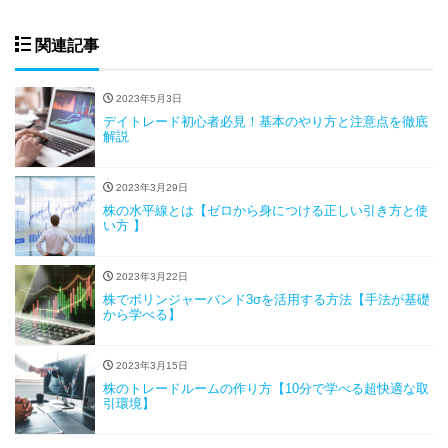
関連記事
2023年5月3日
デイトレード初心者必見！基本のやり方と注意点を徹底
解説
2023年3月29日
株の水平線とは【ゼロから身につける正しい引き方と使
い方 】
2023年3月22日
株でボリンジャーバンド3σを活用する方法【手法が基礎
から学べる】
2023年3月15日
株のトレードルームの作り方【10分で学べる超快適な取
引環境】