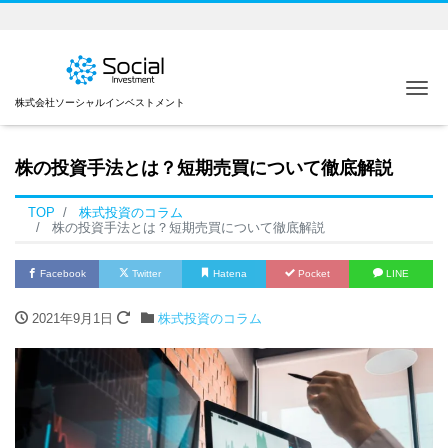
Me
株式会社ソーシャルインベストメント
株の投資手法とは？短期売買について徹底解説
TOP
株式投資のコラム
株の投資手法とは？短期売買について徹底解説
Facebook
Twitter
Hatena
Pocket
LINE
2021年9月1日
株式投資のコラム