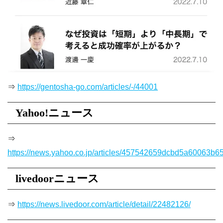
⇒
https://gentosha-go.com/articles/-/44001
Yahoo!ニュース
⇒
https://news.yahoo.co.jp/articles/457542659dcbd5a60063b
livedoorニュース
⇒
https://news.livedoor.com/article/detail/22482126/