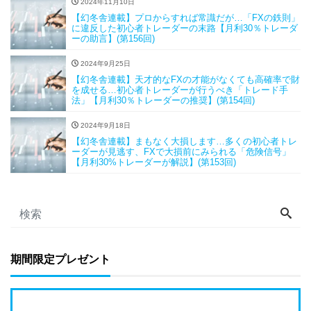
2024年11月10日
【幻冬舎連載】プロからすれば常識だが…「FXの鉄則」
に違反した初心者トレーダーの末路【月利30％トレーダ
ーの助言】(第156回)
2024年9月25日
【幻冬舎連載】天才的なFXの才能がなくても高確率で財
を成せる…初心者トレーダーが行うべき「トレード手
法」【月利30％トレーダーの推奨】(第154回)
2024年9月18日
【幻冬舎連載】まもなく大損します…多くの初心者トレ
ーダーが見逃す、FXで大損前にみられる「危険信号」
【月利30%トレーダーが解説】(第153回)
期間限定プレゼント