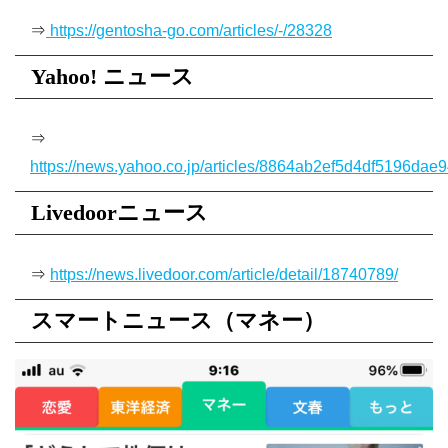
⇒
https://gentosha-go.com/articles/-/28328
Yahoo! ニュース
⇒
https://news.yahoo.co.jp/articles/8864ab2ef5d4df5196d
Livedoorニュース
⇒
https://news.livedoor.com/article/detail/18740789/
スマートニュース
（マネー）