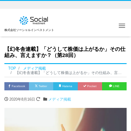
Me
株式会社ソーシャルインベストメント
【幻冬舎連載】「どうして株価は上がるか」その仕
組み、言えますか？（第28回）
TOP
メディア掲載
【幻冬舎連載】「どうして株価は上がるか」その仕組み、言えますか？（第28回）
Facebook
Twitter
Hatena
Pocket
LINE
2020年8月16日
メディア掲載