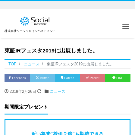
Me
株式会社ソーシャルインベストメント
東証IRフェスタ2019に出展しました。
TOP
ニュース
東証IRフェスタ2019に出展しました。
Facebook
Twitter
Hatena
Pocket
LINE
2019年2月26日
ニュース
期間限定プレゼント
近い将来“株価２倍”も期待できる